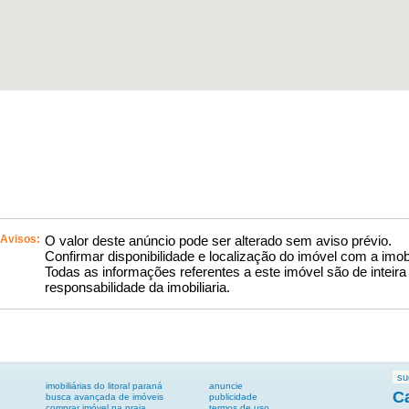
Avisos:
O valor deste anúncio pode ser alterado sem aviso prévio.
Confirmar disponibilidade e localização do imóvel com a imobi
Todas as informações referentes a este imóvel são de inteira
responsabilidade da imobiliaria.
su
imobiliárias do litoral paraná
anuncie
C
busca avançada de imóveis
publicidade
comprar imóvel na praia
termos de uso