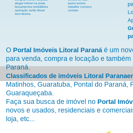
p
alugar imóvel na praia
quem somos
lançamentos imobiliários
trabalhe conosco
operação verão litoral
contato
L
trem litorina
Ap
G
p
O
é um novo 
Portal Imóveis Litoral Paraná
para venda, compra e locação e também 
Paraná.
Classificados de imóveis Litoral Paranae
Matinhos, Guaratuba, Pontal do Paraná, 
Guaraqueçaba.
Faça sua busca de imóvel no
Portal Imóv
novos e usados, residenciais e comerciai
loja, etc...