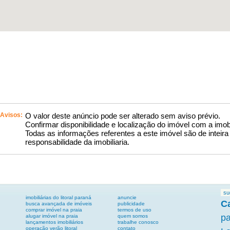
Avisos:
O valor deste anúncio pode ser alterado sem aviso prévio.
Confirmar disponibilidade e localização do imóvel com a imobi
Todas as informações referentes a este imóvel são de inteira
responsabilidade da imobiliaria.
su
imobiliárias do litoral paraná
anuncie
C
busca avançada de imóveis
publicidade
comprar imóvel na praia
termos de uso
p
alugar imóvel na praia
quem somos
lançamentos imobiliários
trabalhe conosco
operação verão litoral
contato