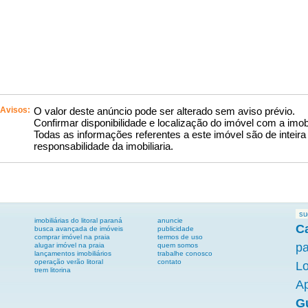
Avisos:
O valor deste anúncio pode ser alterado sem aviso prévio.
Confirmar disponibilidade e localização do imóvel com a imobi
Todas as informações referentes a este imóvel são de inteira
responsabilidade da imobiliaria.
su
imobiliárias do litoral paraná
anuncie
C
busca avançada de imóveis
publicidade
comprar imóvel na praia
termos de uso
p
alugar imóvel na praia
quem somos
lançamentos imobiliários
trabalhe conosco
operação verão litoral
contato
L
trem litorina
Ap
G